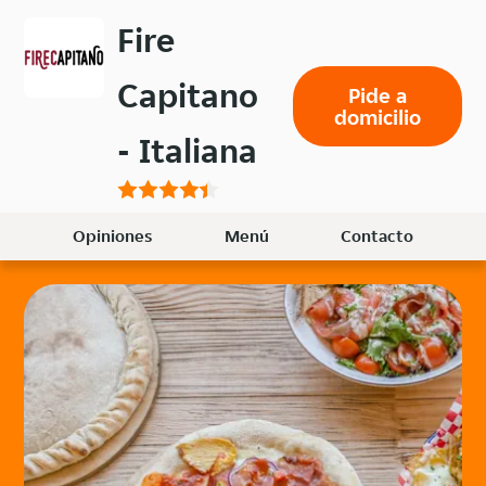
Volver
Fire
al
menú
Capitano
Pide a
principal
domicilio
- Italiana
Opiniones
Menú
Contacto